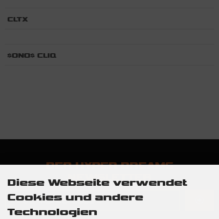
CLTX
$ONO$ CLIQ
DER HYPER DREAMS
NEWSLETTER
Diese Webseite verwendet
Cookies und andere
Technologien