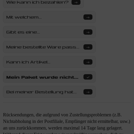
Wie kann ich bezahlen?
Mit welchem
Versandunternehmen
versenden wir?
Gibt es eine
Sendungsverfolgung?
Meine bestellte Ware passt
oder gefällt mir nicht. Wie
kann ich diese
Kann ich Artikel
zurücksenden?
umtauschen?
Mein Paket wurde nicht
zugestellt und kam zu
euch zurück. Was
Bei meiner Bestellung hat
passiert als nächstes?
ein Artikel gefehlt. Was
nun?
Rücksendungen, die aufgrund von Zustellungsproblemen (z.B.
Nichtabholung in der Postfiliale, Empfänger nicht ermittelbar, usw.)
an uns zurückkommen, werden maximal 14 Tage lang gelagert.