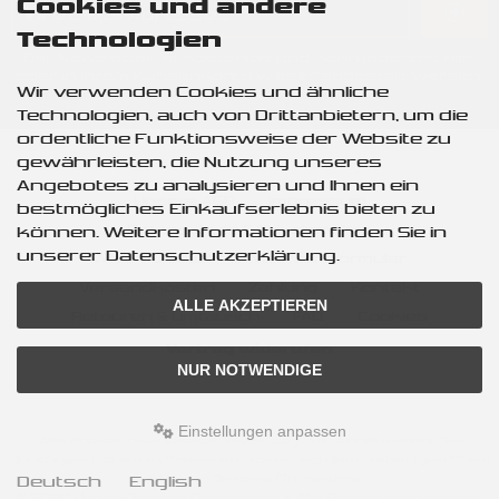
Cookies und andere
Technologien
Der Newsletter ist kostenlos und kann jederzeit hier
oder in Ihrem Kundenkonto wieder abbestellt werden.
Wir verwenden Cookies und ähnliche
Technologien, auch von Drittanbietern, um die
ordentliche Funktionsweise der Website zu
gewährleisten, die Nutzung unseres
Angebotes zu analysieren und Ihnen ein
Unsere AGB
Impressum
bestmögliches Einkaufserlebnis bieten zu
Datenschutz & Privatspähre
können. Weitere Informationen finden Sie in
unserer Datenschutzerklärung.
Widerrufsrecht & Widerrufsformular
Versandkosten
Zahlung
Kontakt
ALLE AKZEPTIEREN
Retouren & Umtausch
FAQ
Cookies
Vertrag widerufen
NUR NOTWENDIGE
Einstellungen anpassen
Alle Preise inkl. gesetzl. MwSt. zzgl.
Versandkosten
. Die
durchgestrichenen Preise entsprechen dem bisherigen Preis
bei Hyper-Dreams Onlineshop.
Deutsch
English
© 2026 Hyper-Dreams Onlineshop • Alle Rechte vorbehalten